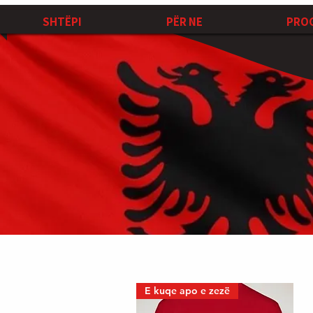
SHTËPI
PËR NE
PRO
E kuqe apo e zezë